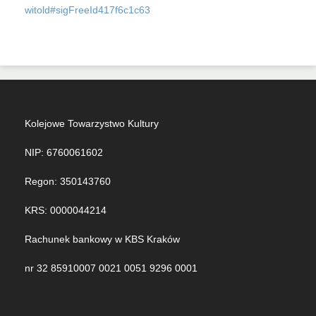
witold#sigFreeId417f6c1c63
Kolejowe Towarzystwo Kultury
NIP: 6760061602
Regon: 350143760
KRS: 0000044214
Rachunek bankowy w KBS Kraków
nr 32 85910007 0021 0051 9296 0001